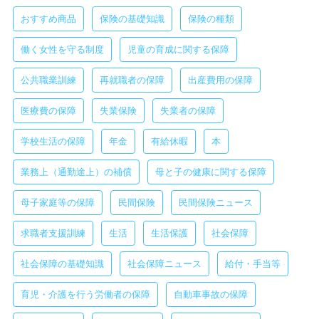
おすすめ商品
保険の基礎知識
保険の種類
働く女性を守る制度
児童の育成に関する保障
公共職業訓練
再就職者の保障
出産費用の保障
医療費の保障
失業保険
失業者の保障
学校生活の保障
年金
有給休暇
本
業務上（通勤途上）の補償
母と子の健康に関する保障
母子家庭等の保障
民間保険
民間保険ニュース
求職者支援訓練
生活
生活保護
社会保障
社会保障の基礎知識
社会保障ニュース
給付・手当等
育児・介護を行う労働者の保障
自動車事故の保障