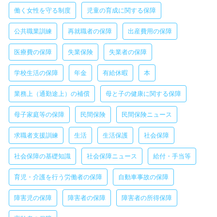
働く女性を守る制度
児童の育成に関する保障
公共職業訓練
再就職者の保障
出産費用の保障
医療費の保障
失業保険
失業者の保障
学校生活の保障
年金
有給休暇
本
業務上（通勤途上）の補償
母と子の健康に関する保障
母子家庭等の保障
民間保険
民間保険ニュース
求職者支援訓練
生活
生活保護
社会保障
社会保障の基礎知識
社会保障ニュース
給付・手当等
育児・介護を行う労働者の保障
自動車事故の保障
障害児の保障
障害者の保障
障害者の所得保障