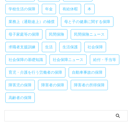
学校生活の保障
年金
有給休暇
本
業務上（通勤途上）の補償
母と子の健康に関する保障
母子家庭等の保障
民間保険
民間保険ニュース
求職者支援訓練
生活
生活保護
社会保障
社会保障の基礎知識
社会保障ニュース
給付・手当等
育児・介護を行う労働者の保障
自動車事故の保障
障害児の保障
障害者の保障
障害者の所得保障
高齢者の保障