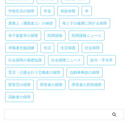
学校生活の保障
年金
有給休暇
本
業務上（通勤途上）の補償
母と子の健康に関する保障
母子家庭等の保障
民間保険
民間保険ニュース
求職者支援訓練
生活
生活保護
社会保障
社会保障の基礎知識
社会保障ニュース
給付・手当等
育児・介護を行う労働者の保障
自動車事故の保障
障害児の保障
障害者の保障
障害者の所得保障
高齢者の保障