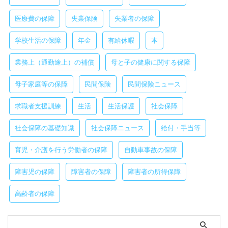
医療費の保障
失業保険
失業者の保障
学校生活の保障
年金
有給休暇
本
業務上（通勤途上）の補償
母と子の健康に関する保障
母子家庭等の保障
民間保険
民間保険ニュース
求職者支援訓練
生活
生活保護
社会保障
社会保障の基礎知識
社会保障ニュース
給付・手当等
育児・介護を行う労働者の保障
自動車事故の保障
障害児の保障
障害者の保障
障害者の所得保障
高齢者の保障