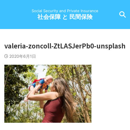
Social Security and Private Insurance
社会保障 と 民間保険
valeria-zoncoll-ZtLASJerPb0-unsplash
2020年6月1日