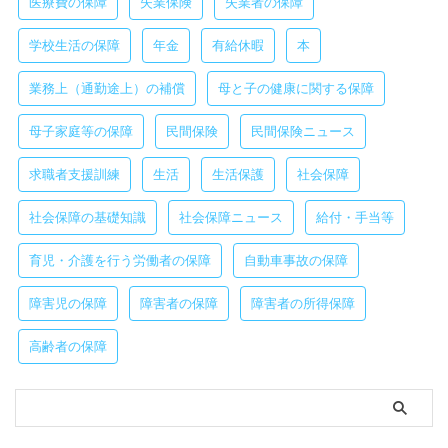
医療費の保障
失業保険
失業者の保障
学校生活の保障
年金
有給休暇
本
業務上（通勤途上）の補償
母と子の健康に関する保障
母子家庭等の保障
民間保険
民間保険ニュース
求職者支援訓練
生活
生活保護
社会保障
社会保障の基礎知識
社会保障ニュース
給付・手当等
育児・介護を行う労働者の保障
自動車事故の保障
障害児の保障
障害者の保障
障害者の所得保障
高齢者の保障