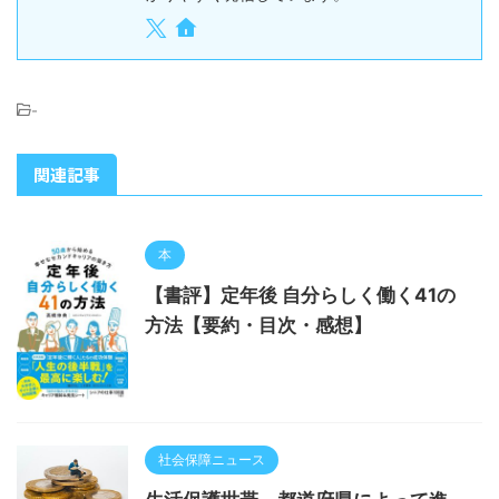
-
関連記事
本
【書評】定年後 自分らしく働く41の
方法【要約・目次・感想】
社会保障ニュース