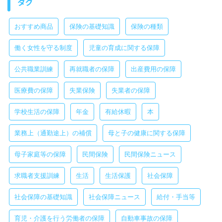
タグ
おすすめ商品
保険の基礎知識
保険の種類
働く女性を守る制度
児童の育成に関する保障
公共職業訓練
再就職者の保障
出産費用の保障
医療費の保障
失業保険
失業者の保障
学校生活の保障
年金
有給休暇
本
業務上（通勤途上）の補償
母と子の健康に関する保障
母子家庭等の保障
民間保険
民間保険ニュース
求職者支援訓練
生活
生活保護
社会保障
社会保障の基礎知識
社会保障ニュース
給付・手当等
育児・介護を行う労働者の保障
自動車事故の保障