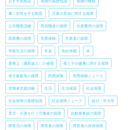
おすすめ商品
保険の基礎知識
保険の種類
働く女性を守る制度
児童の育成に関する保障
公共職業訓練
再就職者の保障
出産費用の保障
医療費の保障
失業保険
失業者の保障
学校生活の保障
年金
有給休暇
本
業務上（通勤途上）の補償
母と子の健康に関する保障
母子家庭等の保障
民間保険
民間保険ニュース
求職者支援訓練
生活
生活保護
社会保障
社会保障の基礎知識
社会保障ニュース
給付・手当等
育児・介護を行う労働者の保障
自動車事故の保障
障害児の保障
障害者の保障
障害者の所得保障