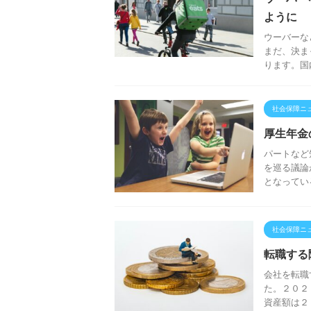
ように
ウーバーな
まだ、決ま
ります。国
社会保障ニ
厚生年金
パートなど
を巡る議論
となってい
社会保障ニ
転職する
会社を転職
た。２０２
資産額は２