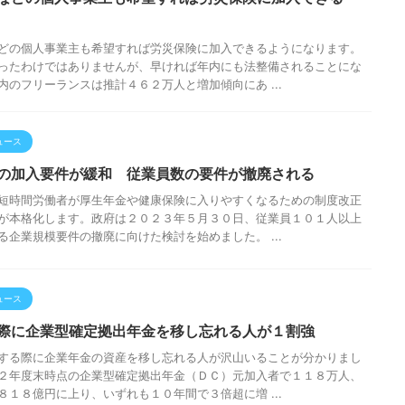
どの個人事業主も希望すれば労災保険に加入できるようになります。
ったわけではありませんが、早ければ年内にも法整備されることにな
内のフリーランスは推計４６２万人と増加傾向にあ ...
ュース
の加入要件が緩和 従業員数の要件が撤廃される
短時間労働者が厚生年金や健康保険に入りやすくなるための制度改正
が本格化します。政府は２０２３年５月３０日、従業員１０１人以上
る企業規模要件の撤廃に向けた検討を始めました。 ...
ュース
際に企業型確定拠出年金を移し忘れる人が１割強
する際に企業年金の資産を移し忘れる人が沢山いることが分かりまし
２年度末時点の企業型確定拠出年金（ＤＣ）元加入者で１１８万人、
８１８億円に上り、いずれも１０年間で３倍超に増 ...