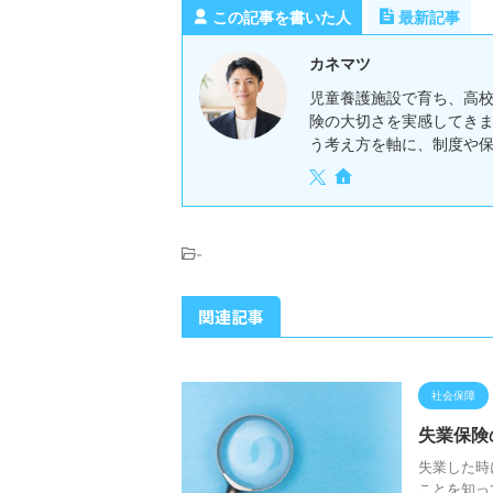
この記事を書いた人
最新記事
カネマツ
児童養護施設で育ち、高
険の大切さを実感してき
う考え方を軸に、制度や
-
関連記事
社会保障
失業保険
失業した時
ことを知っ