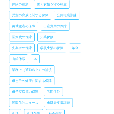
保険の種類
働く女性を守る制度
児童の育成に関する保障
公共職業訓練
再就職者の保障
出産費用の保障
医療費の保障
失業保険
失業者の保障
学校生活の保障
年金
有給休暇
本
業務上（通勤途上）の補償
母と子の健康に関する保障
母子家庭等の保障
民間保険
民間保険ニュース
求職者支援訓練
生活
生活保護
社会保障