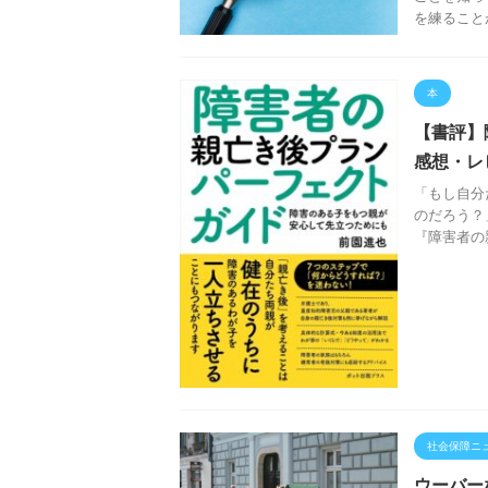
を練ること
本
【書評】
感想・レ
「もし自分
のだろう？
『障害者の
社会保障ニ
ウーバー