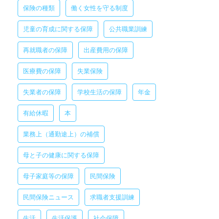
保険の種類
働く女性を守る制度
児童の育成に関する保障
公共職業訓練
再就職者の保障
出産費用の保障
医療費の保障
失業保険
失業者の保障
学校生活の保障
年金
有給休暇
本
業務上（通勤途上）の補償
母と子の健康に関する保障
母子家庭等の保障
民間保険
民間保険ニュース
求職者支援訓練
生活
生活保護
社会保障