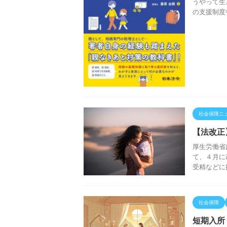
うやって生
の支援制度
社会保障ニ
【法改正
厚生労働省
て、４月に
受精などに
社会保障
短期入所