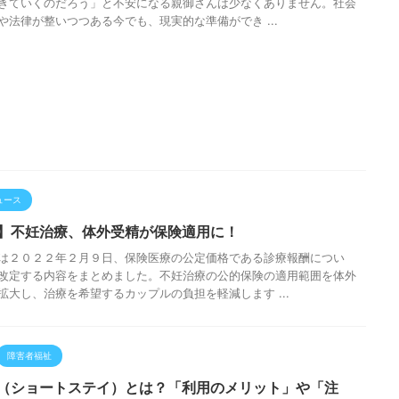
きていくのだろう」と不安になる親御さんは少なくありません。社会
や法律が整いつつある今でも、現実的な準備ができ ...
ュース
】不妊治療、体外受精が保険適用に！
は２０２２年２月９日、保険医療の公定価格である診療報酬につい
改定する内容をまとめました。不妊治療の公的保険の適用範囲を体外
拡大し、治療を希望するカップルの負担を軽減します ...
障害者福祉
（ショートステイ）とは？「利用のメリット」や「注