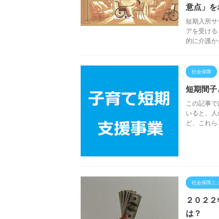
意点」を
短期入所サ
アを受ける
的に介護か
社会保障
短期間子
この記事で
いると、人
ど、これら
社会保障ニ
２０２２
は？