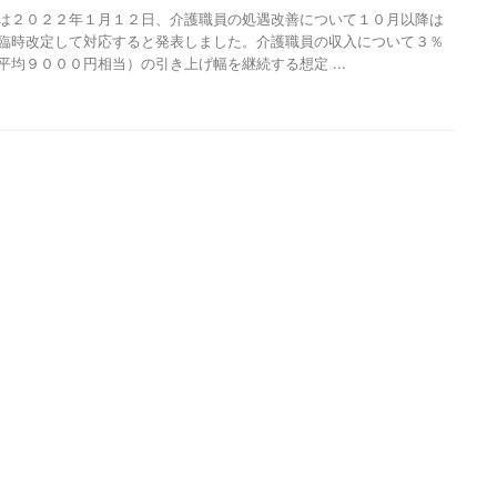
は２０２２年１月１２日、介護職員の処遇改善について１０月以降は
臨時改定して対応すると発表しました。介護職員の収入について３％
平均９０００円相当）の引き上げ幅を継続する想定 ...