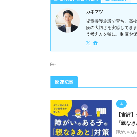
カネマツ
児童養護施設で育ち、高
険の大切さを実感してき
う考え方を軸に、制度や
-
関連記事
本
【書評】
「親なき
障がいのあ