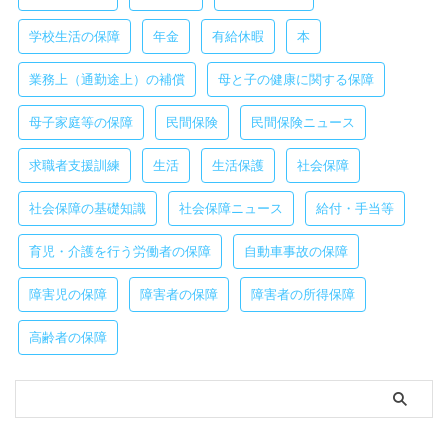
学校生活の保障
年金
有給休暇
本
業務上（通勤途上）の補償
母と子の健康に関する保障
母子家庭等の保障
民間保険
民間保険ニュース
求職者支援訓練
生活
生活保護
社会保障
社会保障の基礎知識
社会保障ニュース
給付・手当等
育児・介護を行う労働者の保障
自動車事故の保障
障害児の保障
障害者の保障
障害者の所得保障
高齢者の保障