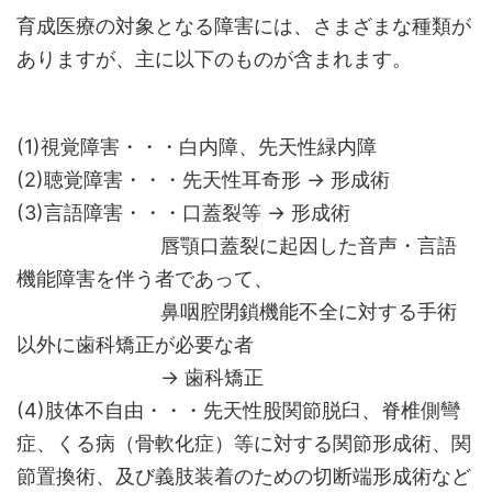
育成医療の対象となる障害には、さまざまな種類が
ありますが、主に以下のものが含まれます。
(1)視覚障害・・・白内障、先天性緑内障
(2)聴覚障害・・・先天性耳奇形 → 形成術
(3)言語障害・・・口蓋裂等 → 形成術
唇顎口蓋裂に起因した音声・言語
機能障害を伴う者であって、
鼻咽腔閉鎖機能不全に対する手術
以外に歯科矯正が必要な者
→ 歯科矯正
(4)肢体不自由・・・先天性股関節脱臼、脊椎側彎
症、くる病（骨軟化症）等に対する関節形成術、関
節置換術、及び義肢装着のための切断端形成術など