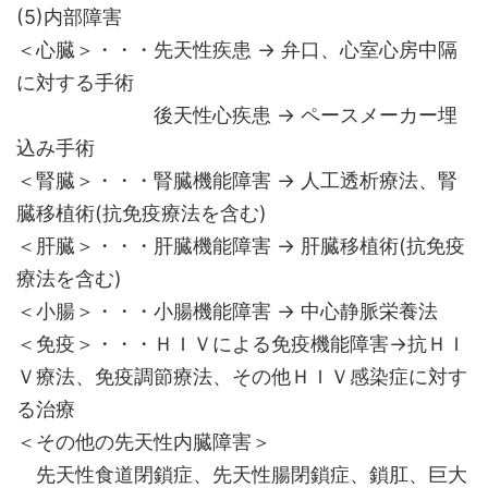
(5)内部障害
＜心臓＞・・・先天性疾患 → 弁口、心室心房中隔
に対する手術
後天性心疾患 → ペースメーカー埋
込み手術
＜腎臓＞・・・腎臓機能障害 → 人工透析療法、腎
臓移植術(抗免疫療法を含む)
＜肝臓＞・・・肝臓機能障害 → 肝臓移植術(抗免疫
療法を含む)
＜小腸＞・・・小腸機能障害 → 中心静脈栄養法
＜免疫＞・・・ＨＩＶによる免疫機能障害→抗ＨＩ
Ｖ療法、免疫調節療法、その他ＨＩＶ感染症に対す
る治療
＜その他の先天性内臓障害＞
先天性食道閉鎖症、先天性腸閉鎖症、鎖肛、巨大