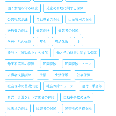
働く女性を守る制度
児童の育成に関する保障
公共職業訓練
再就職者の保障
出産費用の保障
医療費の保障
失業保険
失業者の保障
学校生活の保障
年金
有給休暇
本
業務上（通勤途上）の補償
母と子の健康に関する保障
母子家庭等の保障
民間保険
民間保険ニュース
求職者支援訓練
生活
生活保護
社会保障
社会保障の基礎知識
社会保障ニュース
給付・手当等
育児・介護を行う労働者の保障
自動車事故の保障
障害児の保障
障害者の保障
障害者の所得保障