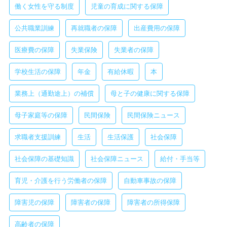
働く女性を守る制度
児童の育成に関する保障
公共職業訓練
再就職者の保障
出産費用の保障
医療費の保障
失業保険
失業者の保障
学校生活の保障
年金
有給休暇
本
業務上（通勤途上）の補償
母と子の健康に関する保障
母子家庭等の保障
民間保険
民間保険ニュース
求職者支援訓練
生活
生活保護
社会保障
社会保障の基礎知識
社会保障ニュース
給付・手当等
育児・介護を行う労働者の保障
自動車事故の保障
障害児の保障
障害者の保障
障害者の所得保障
高齢者の保障