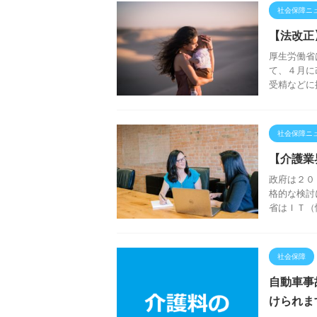
社会保障ニ
【法改正
厚生労働省
て、４月に
受精などに
社会保障ニ
【介護業
政府は２０
格的な検討
省はＩＴ（
社会保障
自動車事
けられま