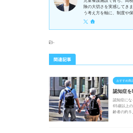
児童養護施設で育ち、高
険の大切さを実感してき
う考え方を軸に、制度や
-
関連記事
おすすめ商
認知症を
認知症にな
65歳以上
齢者の約５