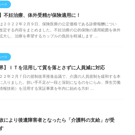
ュース
】不妊治療、体外受精が保険適用に！
は２０２２年２月９日、保険医療の公定価格である診療報酬につい
改定する内容をまとめました。不妊治療の公的保険の適用範囲を体外
拡大し、治療を希望するカップルの負担を軽減します ...
ュース
界】ＩＴを活用して質を落とさずに人員減に対応
２２年２月７日の規制改革推進会議で、介護の人員規制を緩和する本
に入りました。担い手不足が一段と深刻になるのをにらみ、厚生労働
情報技術）を活用する実証事業を年内に始める方針 ...
故により後遺障害者となったら「介護料の支給」が受
す