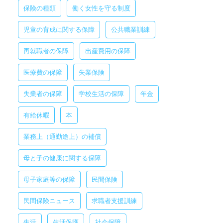
保険の種類
働く女性を守る制度
児童の育成に関する保障
公共職業訓練
再就職者の保障
出産費用の保障
医療費の保障
失業保険
失業者の保障
学校生活の保障
年金
有給休暇
本
業務上（通勤途上）の補償
母と子の健康に関する保障
母子家庭等の保障
民間保険
民間保険ニュース
求職者支援訓練
生活
生活保護
社会保障