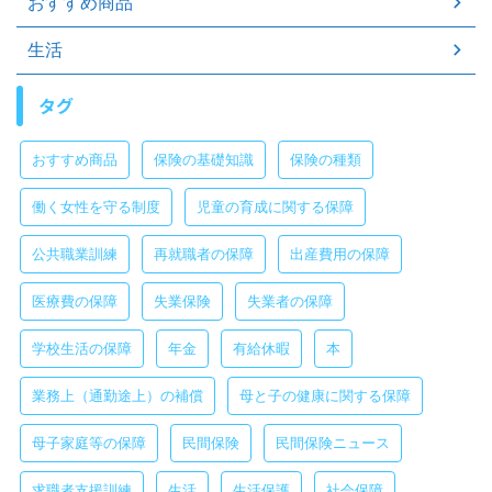
おすすめ商品
生活
タグ
おすすめ商品
保険の基礎知識
保険の種類
働く女性を守る制度
児童の育成に関する保障
公共職業訓練
再就職者の保障
出産費用の保障
医療費の保障
失業保険
失業者の保障
学校生活の保障
年金
有給休暇
本
業務上（通勤途上）の補償
母と子の健康に関する保障
母子家庭等の保障
民間保険
民間保険ニュース
求職者支援訓練
生活
生活保護
社会保障