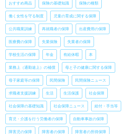
おすすめ商品
保険の基礎知識
保険の種類
働く女性を守る制度
児童の育成に関する保障
公共職業訓練
再就職者の保障
出産費用の保障
医療費の保障
失業保険
失業者の保障
学校生活の保障
年金
有給休暇
本
業務上（通勤途上）の補償
母と子の健康に関する保障
母子家庭等の保障
民間保険
民間保険ニュース
求職者支援訓練
生活
生活保護
社会保障
社会保障の基礎知識
社会保障ニュース
給付・手当等
育児・介護を行う労働者の保障
自動車事故の保障
障害児の保障
障害者の保障
障害者の所得保障