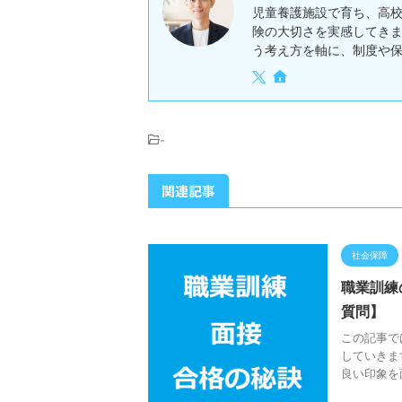
児童養護施設で育ち、高
険の大切さを実感してき
う考え方を軸に、制度や
-
関連記事
社会保障
職業訓練
質問】
この記事で
していきま
良い印象を