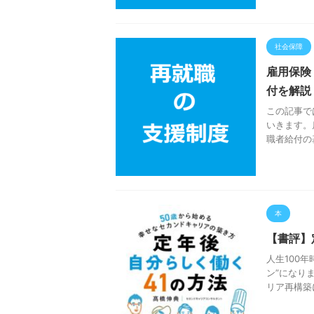
社会保障
雇用保険
付を解説
この記事で
いきます。
職者給付の
本
【書評】
人生100
ン”になり
リア再構築