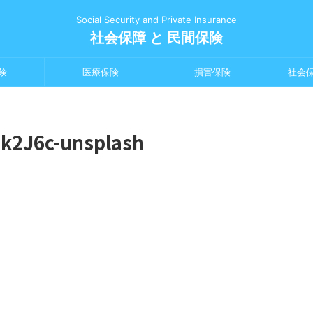
Social Security and Private Insurance
社会保障 と 民間保険
険
医療保険
損害保険
社会
4k2J6c-unsplash