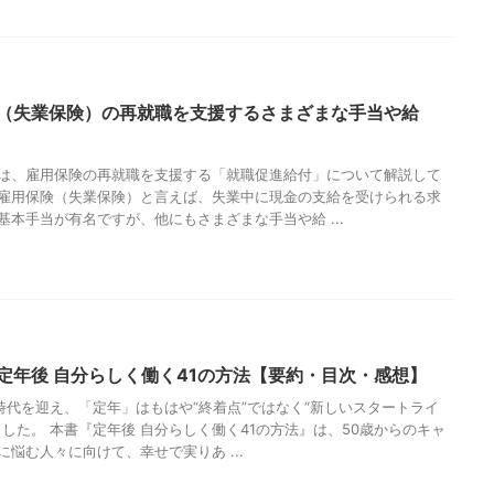
（失業保険）の再就職を支援するさまざまな手当や給
は、雇用保険の再就職を支援する「就職促進給付」について解説して
雇用保険（失業保険）と言えば、失業中に現金の支給を受けられる求
基本手当が有名ですが、他にもさまざまな手当や給 ...
定年後 自分らしく働く41の方法【要約・目次・感想】
年時代を迎え、「定年」はもはや“終着点”ではなく“新しいスタートライ
ました。 本書『定年後 自分らしく働く41の方法』は、50歳からのキャ
に悩む人々に向けて、幸せで実りあ ...