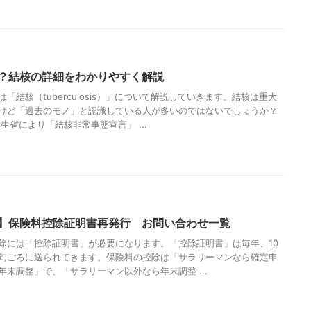
？結核の詳細をわかりやすく解説
「結核（tuberculosis）」について解説していきます。結核は重大
けど「過去のモノ」と認識している人が多いのではないでしょうか？
厚生省により「結核非常事態宣言」 ...
】保険料控除証明書再発行 お問い合わせ一覧
除には「控除証明書」が必要になります。「控除証明書」は毎年、10
旬ごろに送られてきます。保険料の控除は「サラリーマンなら確定申
年末調整」で、「サラリーマン以外なら年末調整 ...