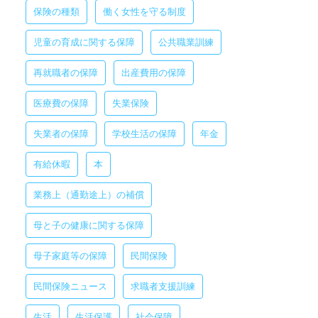
保険の種類
働く女性を守る制度
児童の育成に関する保障
公共職業訓練
再就職者の保障
出産費用の保障
医療費の保障
失業保険
失業者の保障
学校生活の保障
年金
有給休暇
本
業務上（通勤途上）の補償
母と子の健康に関する保障
母子家庭等の保障
民間保険
民間保険ニュース
求職者支援訓練
生活
生活保護
社会保障