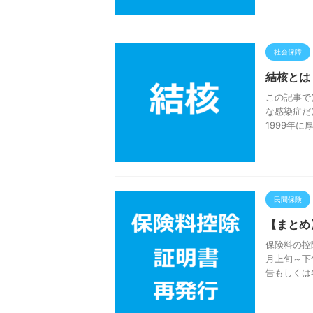
社会保障
結核とは
この記事では
な感染症だ
1999年に
民間保険
【まとめ
保険料の控
月上旬～下
告もしくは