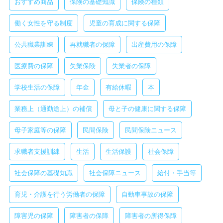
おすすめ商品
保険の基礎知識
保険の種類
働く女性を守る制度
児童の育成に関する保障
公共職業訓練
再就職者の保障
出産費用の保障
医療費の保障
失業保険
失業者の保障
学校生活の保障
年金
有給休暇
本
業務上（通勤途上）の補償
母と子の健康に関する保障
母子家庭等の保障
民間保険
民間保険ニュース
求職者支援訓練
生活
生活保護
社会保障
社会保障の基礎知識
社会保障ニュース
給付・手当等
育児・介護を行う労働者の保障
自動車事故の保障
障害児の保障
障害者の保障
障害者の所得保障