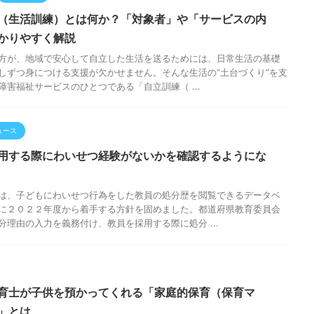
（生活訓練）とは何か？「対象者」や「サービスの内
かりやすく解説
方が、地域で安心して自立した生活を送るためには、日常生活の基礎
しずつ身につける支援が欠かせません。そんな生活の“土台づくり”を支
障害福祉サービスのひとつである「自立訓練（ ...
ュース
用する際にわいせつ経験がないかを確認するようにな
は、子どもにわいせつ行為をした教員の処分歴を閲覧できるデータベ
に２０２２年度から着手する方針を固めました。都道府県教育委員会
分理由の入力を義務付け、教員を採用する際に処分 ...
育士が子供を預かってくれる「家庭的保育（保育マ
」とは