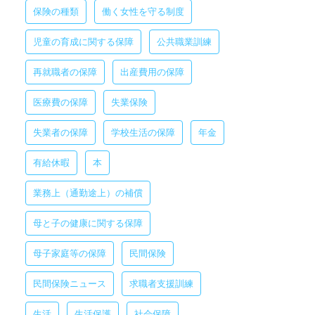
保険の種類
働く女性を守る制度
児童の育成に関する保障
公共職業訓練
再就職者の保障
出産費用の保障
医療費の保障
失業保険
失業者の保障
学校生活の保障
年金
有給休暇
本
業務上（通勤途上）の補償
母と子の健康に関する保障
母子家庭等の保障
民間保険
民間保険ニュース
求職者支援訓練
生活
生活保護
社会保障