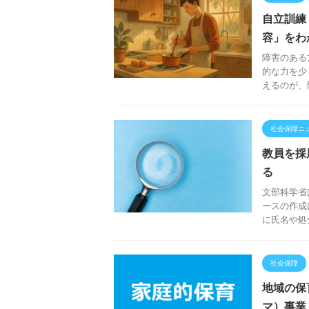
自立訓練
容」をわ
障害のある
的な力を少
えるのが、
社会保障ニ
教員を採
る
文部科学省
ースの作成
に氏名や処
社会保障
地域の保
マ）事業