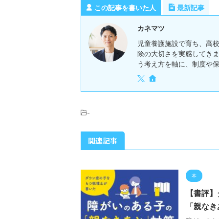
この記事を書いた人
最新記事
カネマツ
児童養護施設で育ち、高
険の大切さを実感してき
う考え方を軸に、制度や
-
関連記事
本
【書評】
「親なき