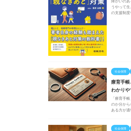
障がいのあ
うやって生
の支援制度
社会保障
療育手帳
わかりや
「療育手帳
のか分から
ある方が適
社会保障