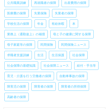
公共職業訓練
再就職者の保障
出産費用の保障
医療費の保障
失業保険
失業者の保障
学校生活の保障
年金
有給休暇
本
業務上（通勤途上）の補償
母と子の健康に関する保障
母子家庭等の保障
民間保険
民間保険ニュース
求職者支援訓練
生活
生活保護
社会保障
社会保障の基礎知識
社会保障ニュース
給付・手当等
育児・介護を行う労働者の保障
自動車事故の保障
障害児の保障
障害者の保障
障害者の所得保障
高齢者の保障