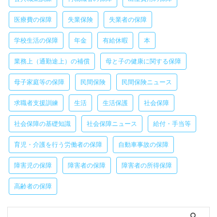
医療費の保障
失業保険
失業者の保障
学校生活の保障
年金
有給休暇
本
業務上（通勤途上）の補償
母と子の健康に関する保障
母子家庭等の保障
民間保険
民間保険ニュース
求職者支援訓練
生活
生活保護
社会保障
社会保障の基礎知識
社会保障ニュース
給付・手当等
育児・介護を行う労働者の保障
自動車事故の保障
障害児の保障
障害者の保障
障害者の所得保障
高齢者の保障