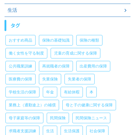
生活
タグ
おすすめ商品
保険の基礎知識
保険の種類
働く女性を守る制度
児童の育成に関する保障
公共職業訓練
再就職者の保障
出産費用の保障
医療費の保障
失業保険
失業者の保障
学校生活の保障
年金
有給休暇
本
業務上（通勤途上）の補償
母と子の健康に関する保障
母子家庭等の保障
民間保険
民間保険ニュース
求職者支援訓練
生活
生活保護
社会保障