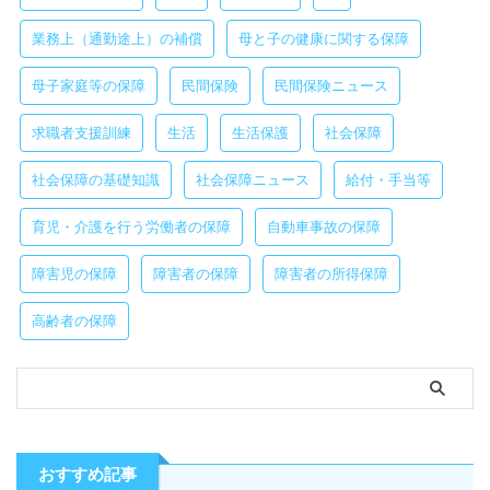
業務上（通勤途上）の補償
母と子の健康に関する保障
母子家庭等の保障
民間保険
民間保険ニュース
求職者支援訓練
生活
生活保護
社会保障
社会保障の基礎知識
社会保障ニュース
給付・手当等
育児・介護を行う労働者の保障
自動車事故の保障
障害児の保障
障害者の保障
障害者の所得保障
高齢者の保障
おすすめ記事