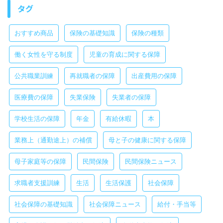
タグ
おすすめ商品
保険の基礎知識
保険の種類
働く女性を守る制度
児童の育成に関する保障
公共職業訓練
再就職者の保障
出産費用の保障
医療費の保障
失業保険
失業者の保障
学校生活の保障
年金
有給休暇
本
業務上（通勤途上）の補償
母と子の健康に関する保障
母子家庭等の保障
民間保険
民間保険ニュース
求職者支援訓練
生活
生活保護
社会保障
社会保障の基礎知識
社会保障ニュース
給付・手当等