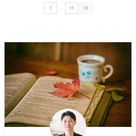
1
…
15
16