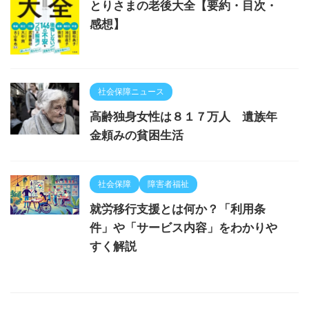
とりさまの老後大全【要約・目次・
感想】
社会保障ニュース
高齢独身女性は８１７万人 遺族年
金頼みの貧困生活
社会保障
障害者福祉
就労移行支援とは何か？「利用条
件」や「サービス内容」をわかりや
すく解説