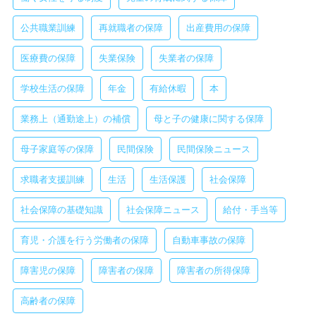
公共職業訓練
再就職者の保障
出産費用の保障
医療費の保障
失業保険
失業者の保障
学校生活の保障
年金
有給休暇
本
業務上（通勤途上）の補償
母と子の健康に関する保障
母子家庭等の保障
民間保険
民間保険ニュース
求職者支援訓練
生活
生活保護
社会保障
社会保障の基礎知識
社会保障ニュース
給付・手当等
育児・介護を行う労働者の保障
自動車事故の保障
障害児の保障
障害者の保障
障害者の所得保障
高齢者の保障