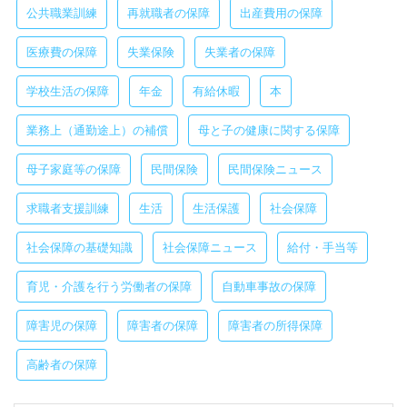
公共職業訓練
再就職者の保障
出産費用の保障
医療費の保障
失業保険
失業者の保障
学校生活の保障
年金
有給休暇
本
業務上（通勤途上）の補償
母と子の健康に関する保障
母子家庭等の保障
民間保険
民間保険ニュース
求職者支援訓練
生活
生活保護
社会保障
社会保障の基礎知識
社会保障ニュース
給付・手当等
育児・介護を行う労働者の保障
自動車事故の保障
障害児の保障
障害者の保障
障害者の所得保障
高齢者の保障