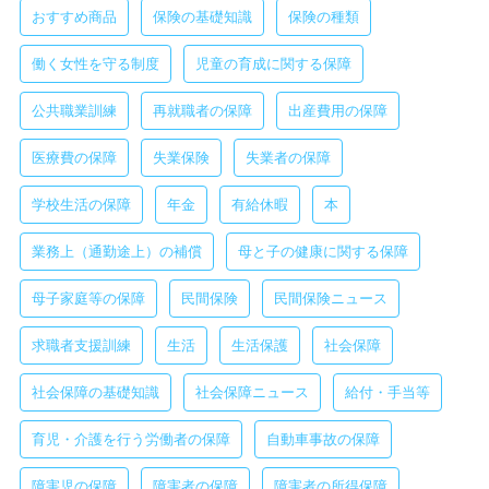
おすすめ商品
保険の基礎知識
保険の種類
働く女性を守る制度
児童の育成に関する保障
公共職業訓練
再就職者の保障
出産費用の保障
医療費の保障
失業保険
失業者の保障
学校生活の保障
年金
有給休暇
本
業務上（通勤途上）の補償
母と子の健康に関する保障
母子家庭等の保障
民間保険
民間保険ニュース
求職者支援訓練
生活
生活保護
社会保障
社会保障の基礎知識
社会保障ニュース
給付・手当等
育児・介護を行う労働者の保障
自動車事故の保障
障害児の保障
障害者の保障
障害者の所得保障