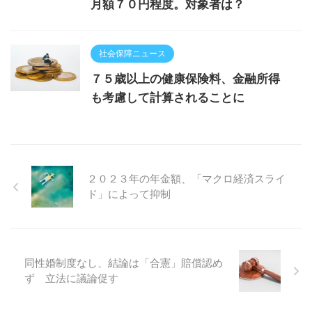
月額７０円程度。対象者は？
社会保障ニュース
７５歳以上の健康保険料、金融所得
も考慮して計算されることに
２０２３年の年金額、「マクロ経済スライ
ド」によって抑制
同性婚制度なし、結論は「合憲」賠償認め
ず 立法に議論促す