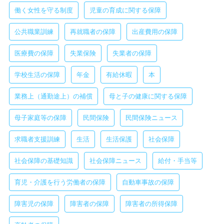
働く女性を守る制度
児童の育成に関する保障
公共職業訓練
再就職者の保障
出産費用の保障
医療費の保障
失業保険
失業者の保障
学校生活の保障
年金
有給休暇
本
業務上（通勤途上）の補償
母と子の健康に関する保障
母子家庭等の保障
民間保険
民間保険ニュース
求職者支援訓練
生活
生活保護
社会保障
社会保障の基礎知識
社会保障ニュース
給付・手当等
育児・介護を行う労働者の保障
自動車事故の保障
障害児の保障
障害者の保障
障害者の所得保障