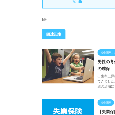
-
関連記事
社会保障ニ
男性の育
の確保
出生率上昇
てきました
進の足枷に
社会保障
【失業保