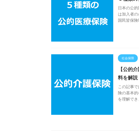
日本の公的
は加入者の
国民皆保険
社会保障
【公的介
料を解説
この記事で
険の基本的
を理解できま