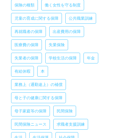
保険の種類
働く女性を守る制度
児童の育成に関する保障
公共職業訓練
再就職者の保障
出産費用の保障
医療費の保障
失業保険
失業者の保障
学校生活の保障
年金
有給休暇
本
業務上（通勤途上）の補償
母と子の健康に関する保障
母子家庭等の保障
民間保険
民間保険ニュース
求職者支援訓練
生活
生活保護
社会保障