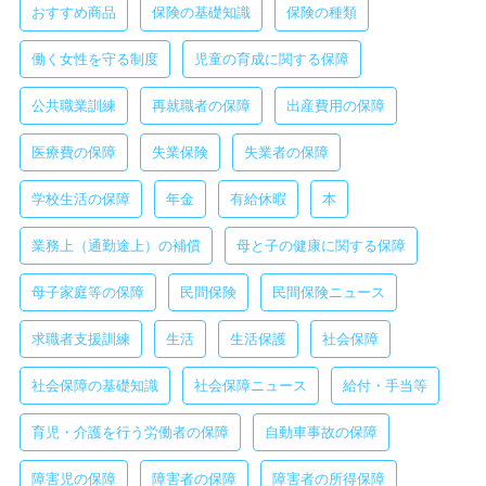
おすすめ商品
保険の基礎知識
保険の種類
働く女性を守る制度
児童の育成に関する保障
公共職業訓練
再就職者の保障
出産費用の保障
医療費の保障
失業保険
失業者の保障
学校生活の保障
年金
有給休暇
本
業務上（通勤途上）の補償
母と子の健康に関する保障
母子家庭等の保障
民間保険
民間保険ニュース
求職者支援訓練
生活
生活保護
社会保障
社会保障の基礎知識
社会保障ニュース
給付・手当等
育児・介護を行う労働者の保障
自動車事故の保障
障害児の保障
障害者の保障
障害者の所得保障