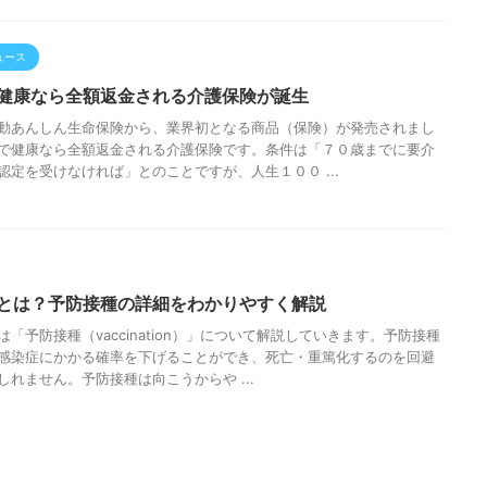
ュース
健康なら全額返金される介護保険が誕生
動あんしん生命保険から、業界初となる商品（保険）が発売されまし
で健康なら全額返金される介護保険です。条件は「７０歳までに要介
認定を受けなければ」とのことですが、人生１００ ...
とは？予防接種の詳細をわかりやすく解説
「予防接種（vaccination）」について解説していきます。予防接種
感染症にかかる確率を下げることができ、死亡・重篤化するのを回避
しれません。予防接種は向こうからや ...