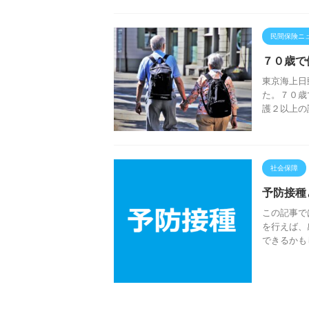
民間保険ニ
７０歳で
東京海上日
た。７０歳
護２以上の
社会保障
予防接種
この記事では
を行えば、
できるかも