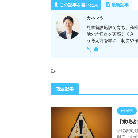
この記事を書いた人
最新記事
カネマツ
児童養護施設で育ち、高
険の大切さを実感してき
う考え方を軸に、制度や
-
関連記事
社会保障
【求職者
求職者支援
制度ですが