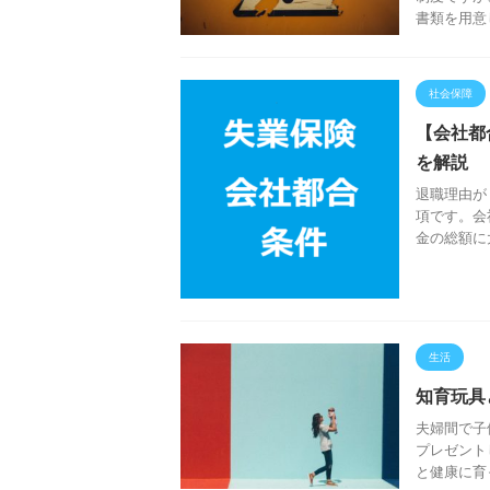
書類を用意
社会保障
【会社都
を解説
退職理由が
項です。会
金の総額に
生活
知育玩具
夫婦間で子
プレゼント
と健康に育