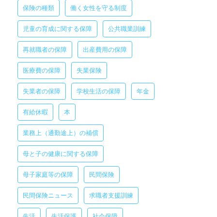
保険の種類
働く女性を守る制度
児童の育成に関する保障
公共職業訓練
再就職者の保障
出産費用の保障
医療費の保障
失業保険
失業者の保障
学校生活の保障
年金
有給休暇
本
業務上（通勤途上）の補償
母と子の健康に関する保障
母子家庭等の保障
民間保険
民間保険ニュース
求職者支援訓練
生活
生活保護
社会保障