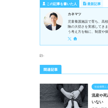
この記事を書いた人
最新記事
カネマツ
児童養護施設で育ち、高
険の大切さを実感してき
う考え方を軸に、制度や
-
関連記事
社会保障ニ
流産や死
いない