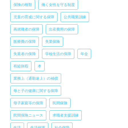
保険の種類
働く女性を守る制度
児童の育成に関する保障
公共職業訓練
再就職者の保障
出産費用の保障
医療費の保障
失業保険
失業者の保障
学校生活の保障
年金
有給休暇
本
業務上（通勤途上）の補償
母と子の健康に関する保障
母子家庭等の保障
民間保険
民間保険ニュース
求職者支援訓練
生活
生活保護
社会保障