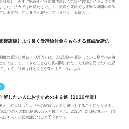
を経験し、本来は取得すべき産後休業に入れない女性がいることが明
ました。法令では出産だけでなく、流産や死産でも原則８週間の産休
ていますが、約１５％が取得していません。母体の ...
支援訓練】より長く受講給付金をもらえる連続受講の
制度の受講給付金（10万円）は、支援訓練を受講している期間のみ毎
とができます。できることなら長期間にわたって支給を受けたいと思
でしょう。訓練はほとんどが3ヶ月で、長いもの ...
品
理解したい人におすすめの本９選【2026年版】
ると、本人はもとよりその家族も大変な思いをすることになります。
の認知症の人の数は約600万人と推計され、2025年には約700万人（高
人に１人）が認知症になると予測されて ...