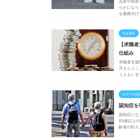
流産や死産
らかになり
を義務付け
社会保障
【求職者
仕組み
求職者支援
月もらうこ
う人もいる
おすすめ商
認知症を
認知症にな
65歳以上
齢者の約５