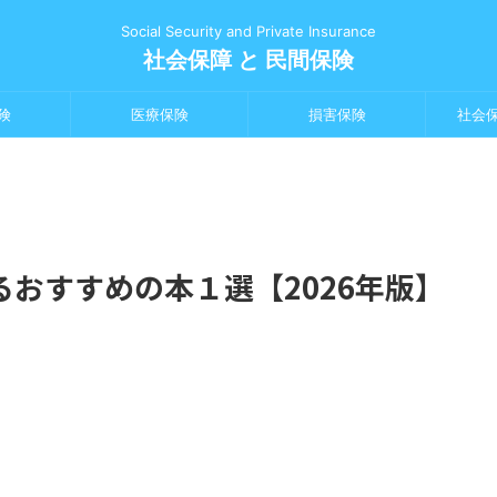
Social Security and Private Insurance
社会保障 と 民間保険
険
医療保険
損害保険
社会
おすすめの本１選【2026年版】