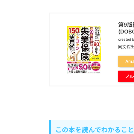
第9版
(DOB
created 
同文舘出
Ama
メル
この本を読んでわかること