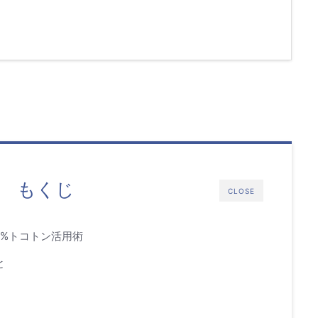
もくじ
CLOSE
0%トコトン活用術
と