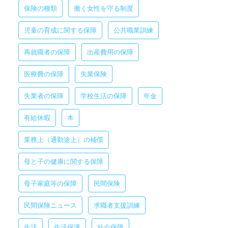
保険の種類
働く女性を守る制度
児童の育成に関する保障
公共職業訓練
再就職者の保障
出産費用の保障
医療費の保障
失業保険
失業者の保障
学校生活の保障
年金
有給休暇
本
業務上（通勤途上）の補償
母と子の健康に関する保障
母子家庭等の保障
民間保険
民間保険ニュース
求職者支援訓練
生活
生活保護
社会保障