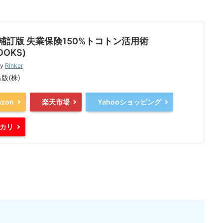
補訂版 失業保険150%トコトン活用術
OOKS)
by
Rinker
版(株)
zon
楽天市場
Yahooショッピング
カリ