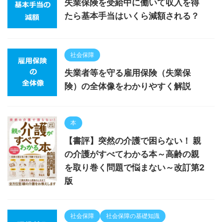
失業保険を受給中に働いて収入を得
たら基本手当はいくら減額される？
社会保障
失業者等を守る雇用保険（失業保
険）の全体像をわかりやすく解説
本
【書評】突然の介護で困らない！ 親
の介護がすべてわかる本～高齢の親
を取り巻く問題で悩まない～改訂第2
版
社会保障
社会保障の基礎知識