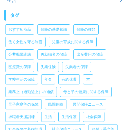
生活
タグ
おすすめ商品
保険の基礎知識
保険の種類
働く女性を守る制度
児童の育成に関する保障
公共職業訓練
再就職者の保障
出産費用の保障
医療費の保障
失業保険
失業者の保障
学校生活の保障
年金
有給休暇
本
業務上（通勤途上）の補償
母と子の健康に関する保障
母子家庭等の保障
民間保険
民間保険ニュース
求職者支援訓練
生活
生活保護
社会保障
社会保障の基礎知識
社会保障ニュース
給付・手当等