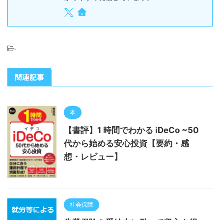
-
関連記事
本
【書評】1 時間でわかる iDeCo ~50
代から始める安心投資【要約・感
想・レビュー】
社会保障