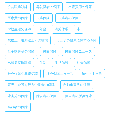
公共職業訓練
再就職者の保障
出産費用の保障
医療費の保障
失業保険
失業者の保障
学校生活の保障
年金
有給休暇
本
業務上（通勤途上）の補償
母と子の健康に関する保障
母子家庭等の保障
民間保険
民間保険ニュース
求職者支援訓練
生活
生活保護
社会保障
社会保障の基礎知識
社会保障ニュース
給付・手当等
育児・介護を行う労働者の保障
自動車事故の保障
障害児の保障
障害者の保障
障害者の所得保障
高齢者の保障