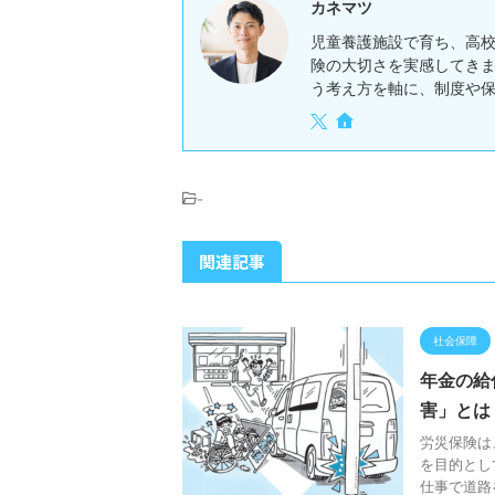
カネマツ
児童養護施設で育ち、高
険の大切さを実感してき
う考え方を軸に、制度や
-
関連記事
社会保障
年金の給
害」とは
労災保険は
を目的とし
仕事で道路