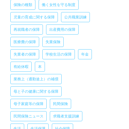
保険の種類
働く女性を守る制度
児童の育成に関する保障
公共職業訓練
再就職者の保障
出産費用の保障
医療費の保障
失業保険
失業者の保障
学校生活の保障
年金
有給休暇
本
業務上（通勤途上）の補償
母と子の健康に関する保障
母子家庭等の保障
民間保険
民間保険ニュース
求職者支援訓練
生活
生活保護
社会保障