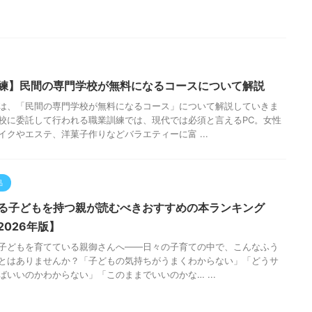
練】民間の専門学校が無料になるコースについて解説
は、「民間の専門学校が無料になるコース」について解説していきま
校に委託して行われる職業訓練では、現代では必須と言えるPC。女性
イクやエステ、洋菓子作りなどバラエティーに富 ...
品
る子どもを持つ親が読むべきおすすめの本ランキング
2026年版】
子どもを育てている親御さんへ——日々の子育ての中で、こんなふう
とはありませんか？「子どもの気持ちがうまくわからない」「どうサ
ばいいのかわからない」「このままでいいのかな… ...