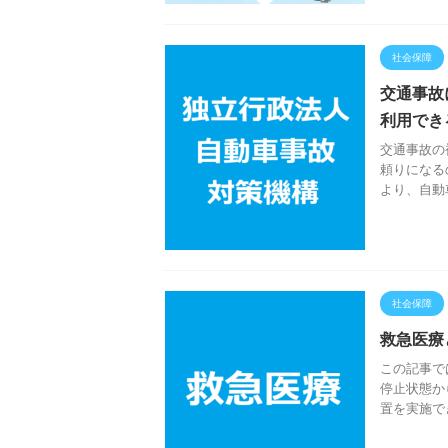
社会保障
交通事故
利用でき
交通事故の
頼りになる
より、自動
社会保障
救急医療
この記事で
停止状態か
置を実施で