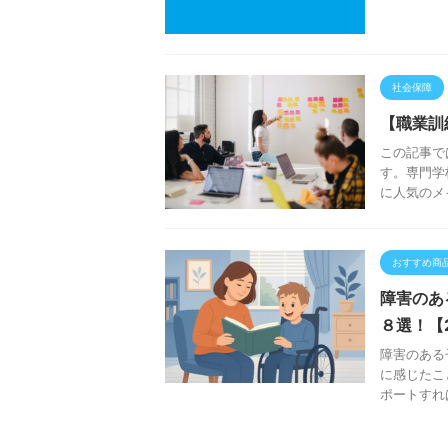
社会保障
【職業訓
この記事で
す。専門学
に人気のメ
おすすめ商
障害のあ
８選！【
障害のある
に感じたこ
ポートすれ