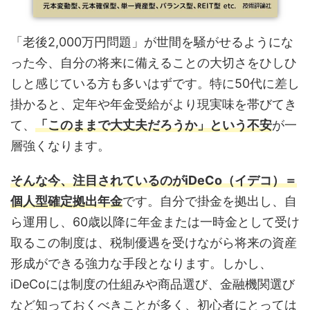
「老後2,000万円問題」が世間を騒がせるようにな
った今、自分の将来に備えることの大切さをひしひ
しと感じている方も多いはずです。特に50代に差し
掛かると、定年や年金受給がより現実味を帯びてき
て、
「このままで大丈夫だろうか」という不安
が一
層強くなります。
そんな今、注目されているのがiDeCo（イデコ）＝
個人型確定拠出年金
です。自分で掛金を拠出し、自
ら運用し、60歳以降に年金または一時金として受け
取るこの制度は、税制優遇を受けながら将来の資産
形成ができる強力な手段となります。しかし、
iDeCoには制度の仕組みや商品選び、金融機関選び
など知っておくべきことが多く、初心者にとっては