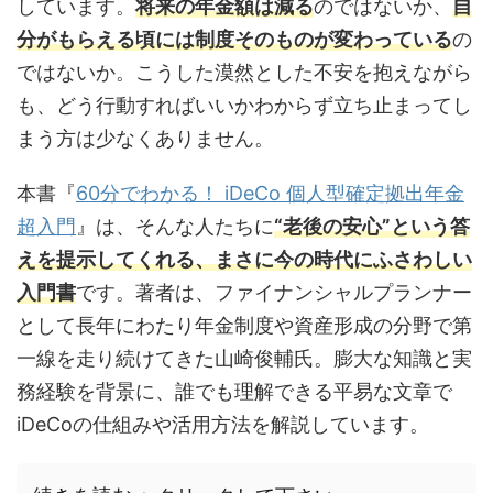
しています。
将来の年金額は減る
のではないか、
自
分がもらえる頃には制度そのものが変わっている
の
ではないか。こうした漠然とした不安を抱えながら
も、どう行動すればいいかわからず立ち止まってし
まう方は少なくありません。
本書『
60分でわかる！ iDeCo 個人型確定拠出年金
超入門
』は、そんな人たちに
“老後の安心”という答
えを提示してくれる、まさに今の時代にふさわしい
入門書
です。著者は、ファイナンシャルプランナー
として長年にわたり年金制度や資産形成の分野で第
一線を走り続けてきた山崎俊輔氏。膨大な知識と実
務経験を背景に、誰でも理解できる平易な文章で
iDeCoの仕組みや活用方法を解説しています。