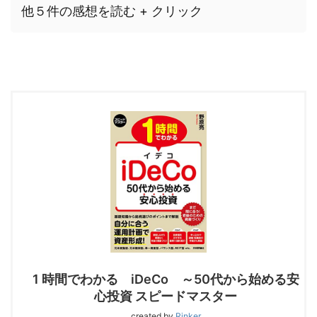
他５件の感想を読む + クリック
1 時間でわかる iDeCo ～50代から始める安
心投資 スピードマスター
created by
Rinker