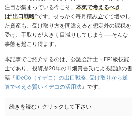
注目が集まっている今こそ、
本気で考えるべき
は“出口戦略”
です。せっかく毎月積み立てて増やし
た資産も、受け取り方を間違えると想定外の課税を
受け、手取りが大きく目減りしてしまう──そんな
事態も起こり得ます。
本記事でご紹介するのは、公認会計士・FP1級技能
士であり、投資歴20年の田畑真吾氏による話題の書
籍『
iDeCo（イデコ）の出口戦略: 受け取りから逆
算で考える賢いイデコの活用法
』です。
続きを読む+ クリックして下さい