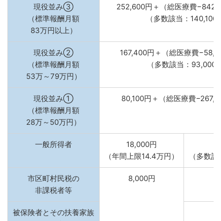
現役並み③
252,600円＋（総医療費−842,
（標準報酬月額
（多数該当：140,100
83万円以上）
現役並み②
167,400円＋（総医療費−58,0
（標準報酬月額
（多数該当：93,000
53万～79万円）
現役並み①
80,100円＋（総医療費−267,0
（標準報酬月額
28万～50万円）
一般所得者
18,000円
5
（年間上限14.4万円）
（多数該当
市区町村民税の
8,000円
2
非課税者等
被保険者とその扶養家族
1