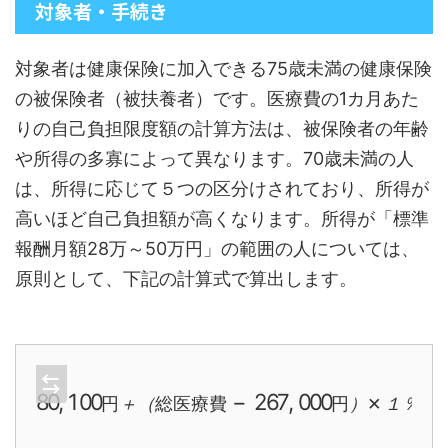
対象者・手続き
対象者は健康保険に加入できる75歳未満の健康保険
の被保険者（被扶養者）です。医療費の1カ月あた
りの自己負担限度額の計算方法は、被保険者の年齢
や所得の多寡によって異なります。70歳未満の人
は、所得に応じて５つの区分けされており、所得が
高いほど自己負担額が高くなります。所得が「標準
報酬月額28万～50万円」の範囲の人については、
原則として、下記の計算式で算出します。
80
,
100
円
＋
（
総
×
医
１
療
％
費
−
267
,
000
円
）
円
＋
（
総
医
療
費
円
）
１
％