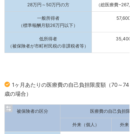
28万円～50万円の方
（総医療費−267,0
一般所得者
57,600
（標準報酬月額26万円以下）
低所得者
35,400
（被保険者が市町村民税の非課税者等）
1ヶ月あたりの医療費の自己負担限度額（70～74
歳の場合）
被保険者の区分
医療費の自己負担限
外来（個人）
外来・